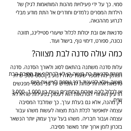
סמוי. כך על ידי פעילויות מהנות המותאמות לגילן של
הילדות המסרים נלמדים וחודרים אל התת מודע מבלי
לגרוע מההנאה.
סדנאות אם ובת יכולות לכלול שיעורי סטיילינג, תזונה
נכונה, ספורט, דימוי גוף, בישול ועוד.
כמה עולה סדנה לבת מצווה?
עלות סדנה משתנה בהתאם לסוג ולאורך הסדנה. סדנה
מטרת סדנאות בת מצווה הן לא להחליף את מסיבת הבת
המתקיימת מספר שעות יכולה לנוע בין 300-600 ש״ח.
מצווה, אלא להעניק דרך נוספת לציין את היום.
סדנאות אחרות יכולות להתפרש על פני מספר מפגשים
או לכלול לינה ואירוח והמחירים נעים בין 1,000- 3,000
הרעיון מאחורי הסדנאות הוא לעסוק בפעילות שהיא לא
ש״ח.
רק מהנה, אלא גם בעלת ערך. כך שמלבד המסיבה
עצמה יתאפשר לכלת הבת מצווה לעשות משהו עבור
עצמה ועבור חבריה. משהו בעל ערך עמוק יותר הנשאר
בזכרון לזמן ארוך יותר מאשר מסיבה.