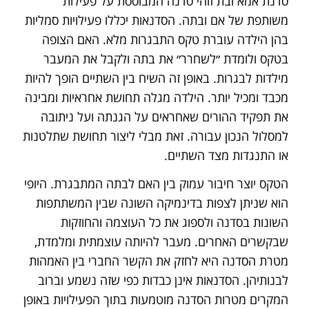
סדנת אמא ובת זוהי סדנה המבוססת על פעילות
משותפת של אם ובתה. הסדנאות יכללו פעילויות סמליות
בהן הילדה עוברת טקס התבגרות מלא. האם הצופה
בטקס ולומדת ״לשחרר״ את בתה ולקבל את המעבר
מילדות לבגרות. באופן זה השיח בין השתיים הופך להיות
מכבד ומכיל יותר. הילדה מגלה תחושת אחראיות ומבינה
את תפקיד ההורים שאחראים על הגנתה ועל ניתובה
למסלול הנכון עבורה. זאת מבלי ליצור תחושת שתלטנות
או התנגדות מצד השתיים.
הטקס יוצר חיבור עמוק בין האם לבתה המתבגרת. היופי
הוא שניתן לצפות בדינמיקה השונה שבין המשתתפות
השונות בסדנה ולספוג את כל העוצמה והחוזקות
שבקשרים האחרים. מעבר להיותה עוצמתית ומלמדת,
מטרת הסדנה היא לחזק את הקשר החברי בין האמהות
לבנותיהן. הסדנאות אינן כבדות כפי שזה נשמע וברוב
המקרים מטרות הסדנה מוטמעות בתוך הפעילויות באופן