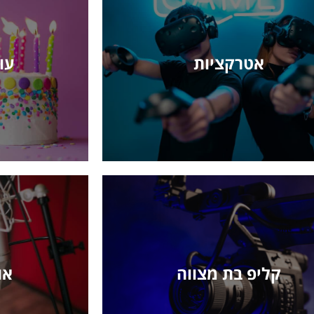
אטרקציות
עו
קליפ בת מצווה
או