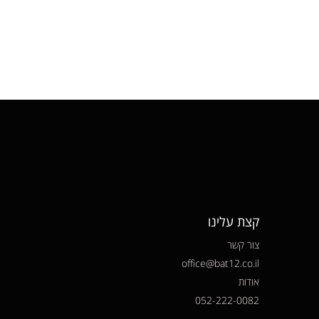
קצת עלינו
צור קשר
office@bat12.co.il
אודות
052-222-0082