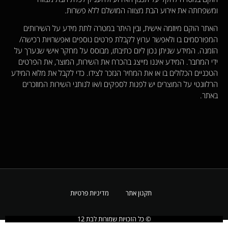
ומשפחתה את אירוע הבת מצווה המושלם ללא פשרות.
האתר הוקם מיוזמה אישית, ובין היתר במטרה לתת מידע על השירותים
המפורסמים בו ולאפשר ערוץ לקבלת פרטים נוספים ואפשרויות רכישה/
הזמנה. המידע שניתן נכון ליום כתיבתו, מבוסס על מחקר אישי שנערך על
ידי המחבר. המידע איננו מייצג בהכרח את השירות, המוצר, את הפרטים
הטכניים הכלולים בו או את המחיר הנזכר לצידו. כדי לקבל את מלוא המידע
הרלוונטי על המוצרים יש לפנות לספקים ו/או לנותני השירות המוזכרים
באתר.
תקנון אתר
מדיניות פרטיות
© כל הזכויות שמורות לבת 12​