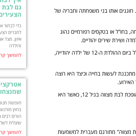
גם לבת מ
ת מצווה היא טקס וטקס יהודי, הנערך לילדה בגילאי 12-13. חוגגים אותו בני משפחתה וחבריה של
הצעירים
כדי לבחור א
, בחו”ל או בטקסים רפורמיים נהוג
לחברים הצעי
ה ושירת שירים יהודיים.
והילדה
בת מצווה היא טקס התבגרות וטקס יהודי. הוא נחגג בדרך כלל ביום ההולדת ה-12 של ילדה יהודייה,
להמשך קרי
תכננת לעשות בחייה וכיצד היא רוצה
האירוע.
אטרקציות
שמנצחות
משמעות המונח בת מצווה היא "בת המצוות". ילדה יהודייה הופכת לבת מצווה בגיל 12, כאשר היא
חופשת חנוכה
בחוץ מורגש, 
הורים רבים 
שיצליח לשלב
ופכת לבת מצווה בגיל 12. המונח "בת מצווה" מתורגם מעברית למשמעות
להמשך קרי