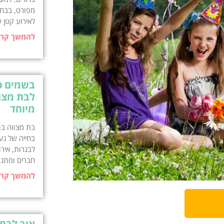
מפורט, בבחי
לאירוע קטן 
להמשך קרי
בשמים פ
לבת מצו
מיוחד
בת מצווה בת
בחייה של נע
לבגרות, איר
חברים ומתנ
להמשך קרי
איך לבח