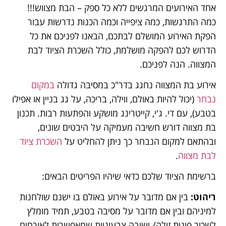
אחד האירועים המרגשים ללא כל ספק – הבת מצווש!!!
כמה התרגשות, כמה ציפייה וכמה הכנות נדרשות עבור
הפקת האירוע המושלם לבתכם, הבאנו לפניכם את כל
הדרוש לכם להפקה מושלמת, כולל השכרת הציוד לבת
המצווה. הנה לפניכם.
אירוע בת המצווה נחגג בדר"כ במסיבה גדולה
במקום
נבחר
(יכול להיות באולם, ווילה, בריכה, על גג בניין או אפילו
בטבע), עם די. ג'י, קייטרינג מושקע והפתעות רבות. תכנון
בת מצווה דורש חשיבה מעמיקה על היבטים שונים,
ובהתאם למקום הנבחר כך ניתן להחליט על
השכרת ציוד
לבת מצווה
.
ברשימת הציוד שלכם כדאי שיהיו הפריטים הבאים:
ריהוט:
בין אם מדובר על אירוע באולם בו ישנם שולחנות
למיניהם ובין אם מדובר על מסיבה בטבע, תמיד מומלץ
לשכור פינות זולה/ ישיבה צבעוניות שמאפשרות לאורחים