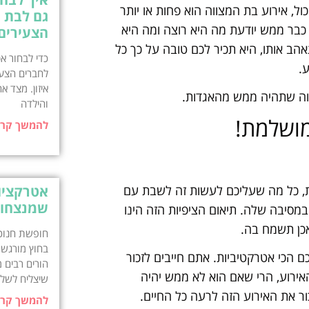
ול, אירוע בת המצווה הוא פחות או יותר
גם לבת מ
 כבר ממש יודעת מה היא רוצה ומה היא
הצעירים
הב אותו, היא תכיר לכם טובה על כך כל
כדי לבחור א
.
לחברים הצעי
צווה שתהיה ממש מהאגדות.
והילדה
מושלמת!
להמשך קרי
ת, כל מה שעליכם לעשות זה לשבת עם
אטרקציות
שמנצחות
מסיבה שלה. תיאום הציפיות הזה הינו
אכן תשמח בה.
חופשת חנוכה
בחוץ מורגש, 
 הכי אטרקטיביות. אתם חייבים לזכור
הורים רבים 
אירוע, הרי שאם הוא לא ממש יהיה
שיצליח לשלב
ור את האירוע הזה לרעה כל החיים.
להמשך קרי