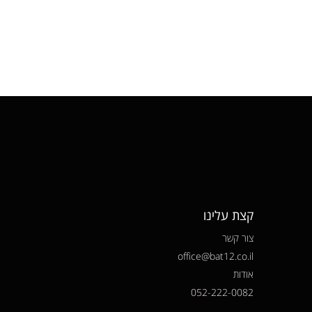
קצת עלינו
צור קשר
office@bat12.co.il
אודות
052-222-0082