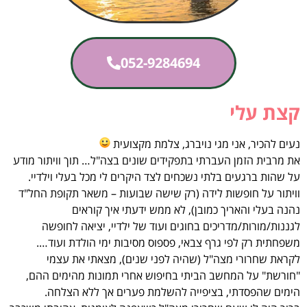
052-9284694
קצת עלי
נעים להכיר, אני מגי נויברג, צלמת מקצועית
את מרבית הזמן העברתי בתפקידים שונים בצה"ל… תוך וויתור מודע
על שהות ברגעים בלתי נשכחים לצד היקרים לי מכל בעלי וילדיי.
וויתור על חופשות לידה (רק שישה שבועות – משאר תקופת החל"ד
נהנה בעלי והאריך כמובן), לא ממש ידעתי איך קוראים
לגננות/מורות/מדריכים בחוגים ועוד של ילדיי, יציאה לחופשה
משפחתית רק לפי גרף צבאי, פספוס מסיבות ימי הולדת ועוד….
לקראת שחרורי מצה"ל (שהיה לפני שנים), מצאתי את עצמי
"חורשת" על המחשב הביתי בחיפוש אחרי תמונות מהימים ההם,
הימים שהפסדתי, בציפייה להשלמת פערים אך ללא הצלחה.