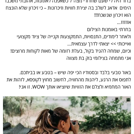
ברור היה לי שעם שחרורי מצה"ל כשאפנה לאומנות, אהובתי משכבר
הימים אדאג לשלב בה יצירת חוויות וזיכרונות – כי זיכרון שלא הונצח
הוא זיכרון שנשכח!!!
אזזזזז…
בחרתי באומנות הצילום
ולאחר לימודים, התנסויות, התמקצעות וקנייה של ציוד מקצועי
ואייכותי >> יצאתי לדרך עצמאית…
וכיום, שמחה להגיד בקול, בעלת רזומה של מאות לקוחות מרוצים!
אני מתמחה בצילומי בוק בת מצווה
באור טבעי בלבד ובסטודיו הכי יפה שיש – בטבע או בביתכם.
לתפוס את הרגע, ליהנות מהחוויה, לחשוב מחוץ לקופסא, לזהות את
האור המחמיא ולצלם את הזוויות שיוציאו אותך WOW. זו אני!